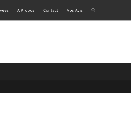
Toggle
ivées
A Propos
Contact
Vos Avis
website
search