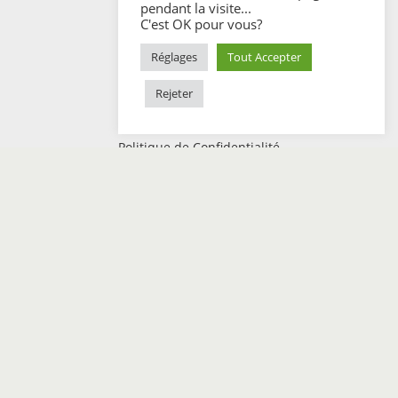
pendant la visite...
C'est OK pour vous?
MESSAGE
Réglages
Tout Accepter
Rejeter
Politique de Confidentialité
Mentions Légales
Conditions Générales de Vente
latelierphotodeseb@gmail.com
0662598925