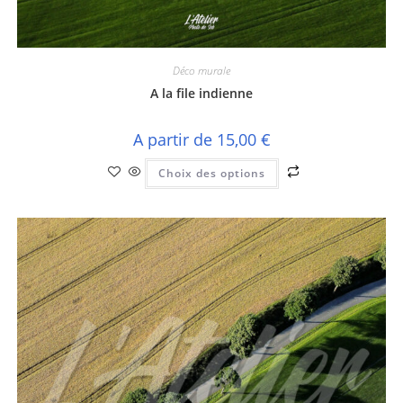
Déco murale
A la file indienne
A partir de
15,00
€
Ce
Choix des options
produit
a
plusieurs
variations.
Les
options
peuvent
être
choisies
sur
la
page
du
produit