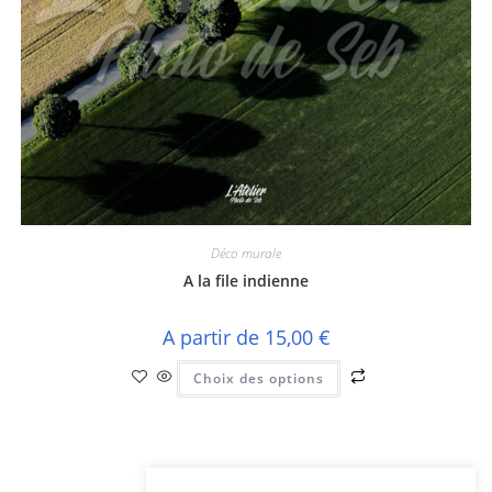
Déco murale
A la file indienne
A partir de
15,00
€
Ce
Choix des options
produit
a
plusieurs
variations.
Les
options
peuvent
être