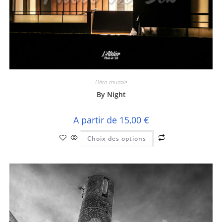
Déco murale
By Night
A partir de
15,00
€
Ce
Choix des options
produit
a
plusieurs
variations.
Les
options
peuvent
être
choisies
sur
la
page