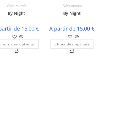
Déco murale
Déco murale
By Night
By Night
partir de
15,00
€
A partir de
15,00
€
Choix des options
Choix des options
Ce
Ce
produit
produit
a
a
plusieurs
plusieurs
variations.
variations.
Les
Les
options
options
peuvent
peuvent
être
être
choisies
choisies
sur
sur
la
la
page
page
du
du
produit
produit