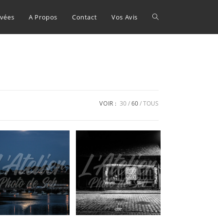
Toggle
ivées
A Propos
Contact
Vos Avis
website
search
VOIR :
30
60
TOUS