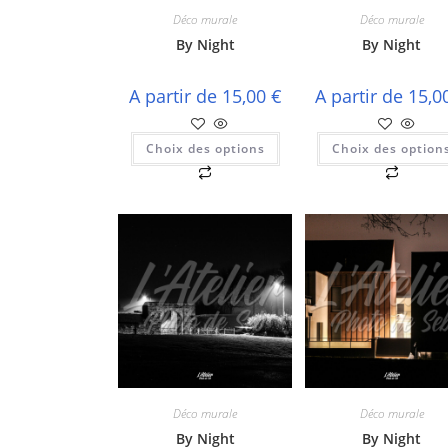
Déco murale
Déco murale
By Night
By Night
A partir de
15,00
€
A partir de
15,0
Choix des options
Choix des option
Ce
Ce
produit
produi
a
a
plusieurs
plusie
variations.
variati
Les
Les
options
option
peuvent
peuve
être
être
choisies
choisi
sur
sur
la
la
page
page
du
du
produit
produi
Déco murale
Déco murale
By Night
By Night